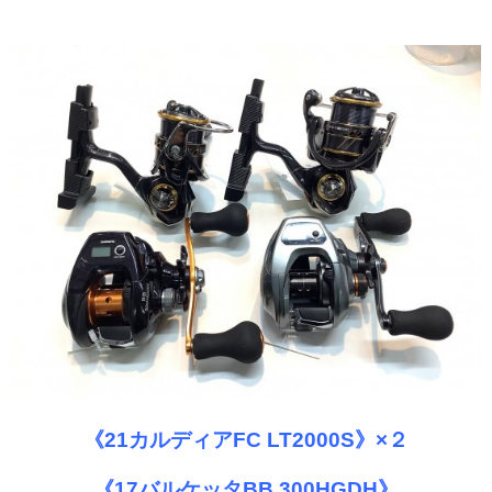
《21カルディアFC LT2000S》×２
《17バルケッタBB 300HGDH》