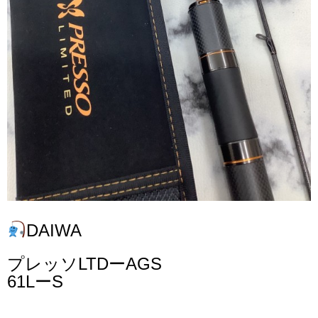
DAIWA
プレッソLTDーAGS
61LーS