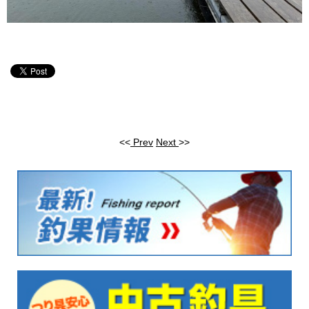
<<
Prev
Next
>>