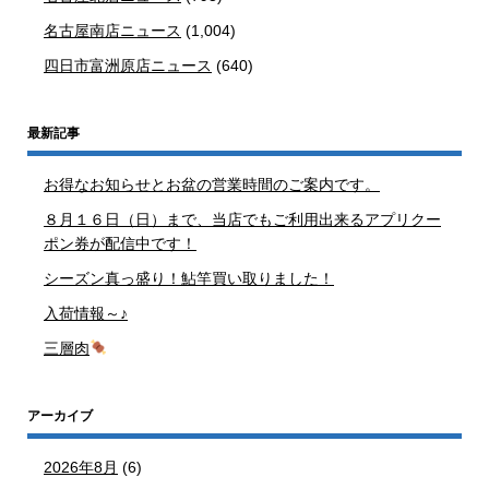
名古屋南店ニュース
(1,004)
四日市富洲原店ニュース
(640)
最新記事
お得なお知らせとお盆の営業時間のご案内です。
８月１６日（日）まで、当店でもご利用出来るアプリクー
ポン券が配信中です！
シーズン真っ盛り！鮎竿買い取りました！
入荷情報～♪
三層肉
アーカイブ
2026年8月
(6)