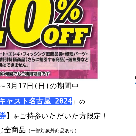
～3月17日(日)の期間中

キャスト名古屋 2024
」
の

券
】
ご持参いただいた方限定！
を
む全商品
（一部対象外商品あり）
