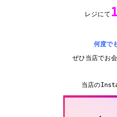
レジにて
何度で
ぜひ当店でお
当店のIns