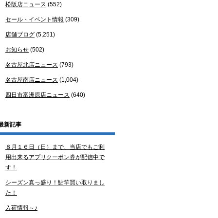
松阪店ニュース
(552)
セール・イベント情報
(309)
店舗ブログ
(5,251)
お知らせ
(502)
名古屋北店ニュース
(793)
名古屋南店ニュース
(1,004)
四日市富洲原店ニュース
(640)
最新記事
８月１６日（日）まで、当店でもご利
用出来るアプリクーポン券が配信中で
す！
シーズン真っ盛り！鮎竿買い取りまし
た！
入荷情報～♪