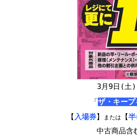
3月9日(土)
「
ザ・キープ
【
入場券
】
【
半
または
中古商品含