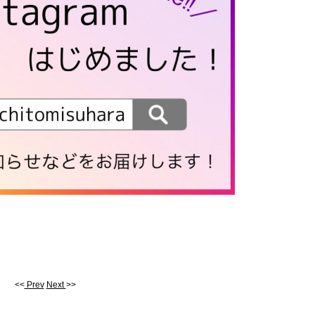
<<
Prev
Next
>>