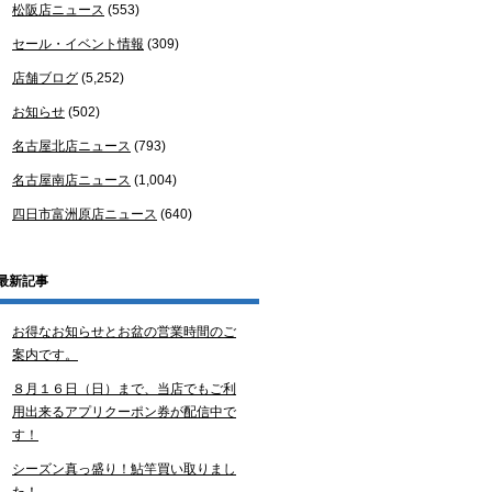
松阪店ニュース
(553)
セール・イベント情報
(309)
店舗ブログ
(5,252)
お知らせ
(502)
名古屋北店ニュース
(793)
名古屋南店ニュース
(1,004)
四日市富洲原店ニュース
(640)
最新記事
お得なお知らせとお盆の営業時間のご
案内です。
８月１６日（日）まで、当店でもご利
用出来るアプリクーポン券が配信中で
す！
シーズン真っ盛り！鮎竿買い取りまし