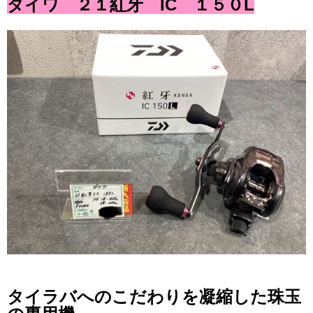
ダイワ ２１紅牙 IC １５０L
タイラバへのこだわりを凝縮した珠玉