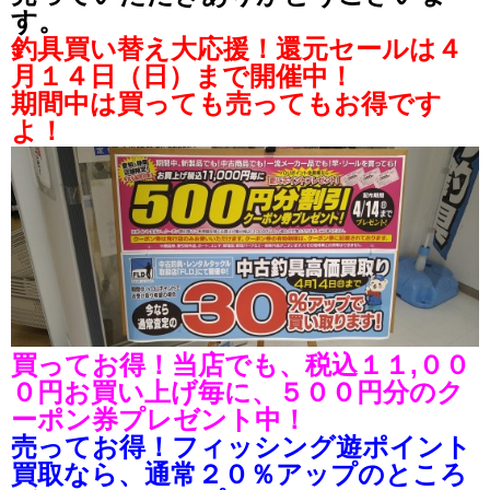
す。
釣具買い替え大応援！還元セールは４
月１４日（日）まで開催中！
期間中は買っても売ってもお得です
よ！
買ってお得！当店でも、税込１１,００
０円お買い上げ毎に、５００円分のク
ーポン券プレゼント中！
売ってお得！フィッシング遊ポイント
買取なら、通常２０％アップのところ