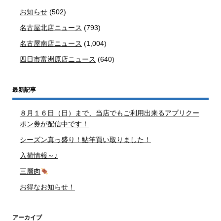
お知らせ
(502)
名古屋北店ニュース
(793)
名古屋南店ニュース
(1,004)
四日市富洲原店ニュース
(640)
最新記事
８月１６日（日）まで、当店でもご利用出来るアプリクー
ポン券が配信中です！
シーズン真っ盛り！鮎竿買い取りました！
入荷情報～♪
三層肉
お得なお知らせ！
アーカイブ