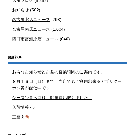
店舗ブログ
(5,252)
お知らせ
(502)
名古屋北店ニュース
(793)
名古屋南店ニュース
(1,004)
四日市富洲原店ニュース
(640)
最新記事
お得なお知らせとお盆の営業時間のご案内です。
８月１６日（日）まで、当店でもご利用出来るアプリクー
ポン券が配信中です！
シーズン真っ盛り！鮎竿買い取りました！
入荷情報～♪
三層肉