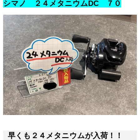
シマノ ２４メタニウムDC ７０
早くも２４メタニウムが入荷！！