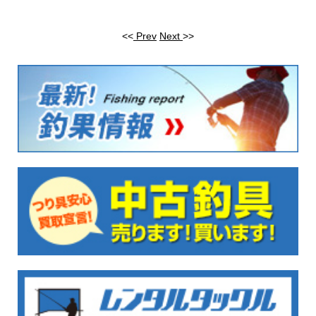
<<
Prev
Next
>>