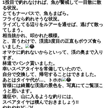
1投目で釣れなければ、魚が警戒して一目散に散
る状況。
とてもナーバスで、魚もまばら。
フライなら釣れそうな状況。
ライズしてる辺りをルアーを通せば、逃げて散っ
てしまう。
相当抜かれ、叩かれた模様。
と、言うわけで、渓流3度目の正直もボウズ食ら
いました。
オマケに釣れないからといって、渓の奥まで入り
すぎ、
林道でパンク貰いました。
幸いスペアタイヤを常備していたので、
自分で交換して、帰宅することはできました。
あとはタイヤ代が…、トホホ
皆様には綺麗な渓流の景色を、写真にてご覧頂こ
うと思います。
遠征や、山に入るような釣りには、
スペアタイヤは積んでおきましょう!!
やれやれƪ(˘⌣˘)ʃ