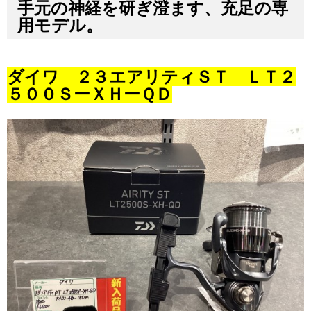
手元の神経を研ぎ澄ます、充足の専
用モデル。
ダイワ ２３エアリティＳＴ ＬＴ２
５００ＳーＸＨーＱＤ