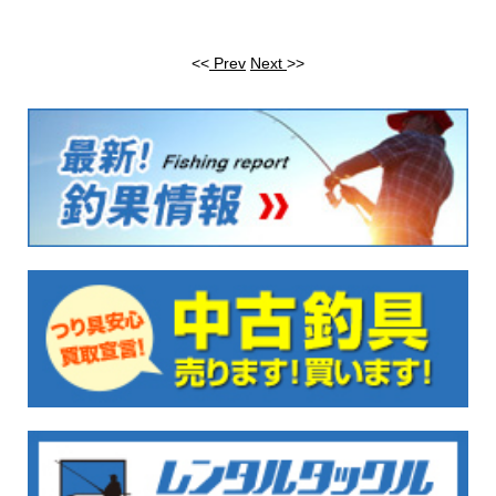
<<
Prev
Next
>>