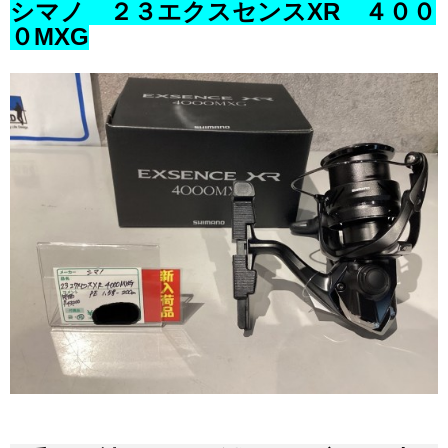
シマノ ２３エクスセンスXR ４００
０MXG