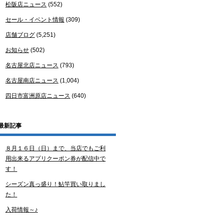
松阪店ニュース
(552)
セール・イベント情報
(309)
店舗ブログ
(5,251)
お知らせ
(502)
名古屋北店ニュース
(793)
名古屋南店ニュース
(1,004)
四日市富洲原店ニュース
(640)
最新記事
８月１６日（日）まで、当店でもご利
用出来るアプリクーポン券が配信中で
す！
シーズン真っ盛り！鮎竿買い取りまし
た！
入荷情報～♪