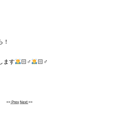
から！
します
🏻‍♂️
🏻‍♂️
<<
Prev
Next
>>