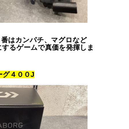
０番はカンパチ、マグロなど
にするゲームで真価を発揮しま
ーグ４００J