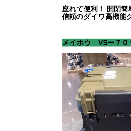
座れて便利！ 開閉簡
信頼のダイワ高機能
メイホウ VSー７０