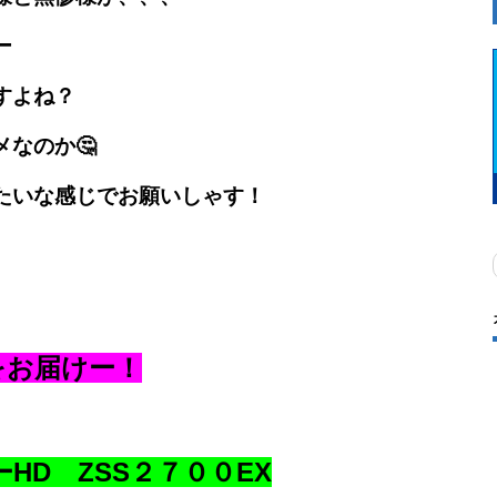
ー
すよね？
なのか🤔
たいな感じでお願いしゃす！
をお届けー！
HD ZSS２７００EX