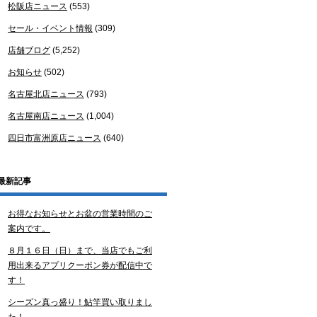
松阪店ニュース
(553)
セール・イベント情報
(309)
店舗ブログ
(5,252)
お知らせ
(502)
名古屋北店ニュース
(793)
名古屋南店ニュース
(1,004)
四日市富洲原店ニュース
(640)
最新記事
お得なお知らせとお盆の営業時間のご
案内です。
８月１６日（日）まで、当店でもご利
用出来るアプリクーポン券が配信中で
す！
シーズン真っ盛り！鮎竿買い取りまし