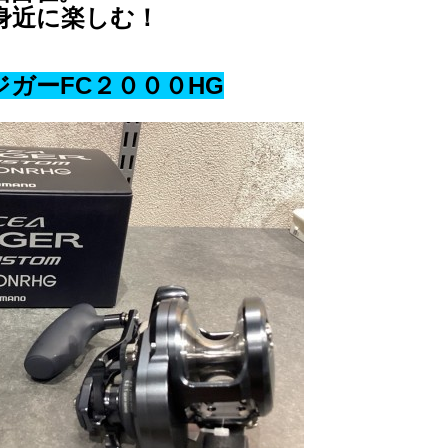
身近に楽しむ！
ガーFC２０００HG