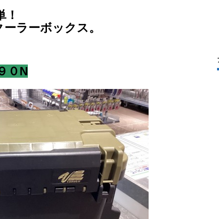
単！
クーラーボックス。
９０N