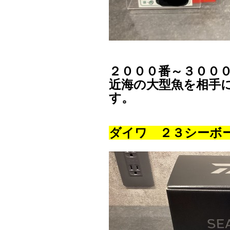
２０００番～３００
近海の大型魚を相手
す。
ダイワ ２３シーボ