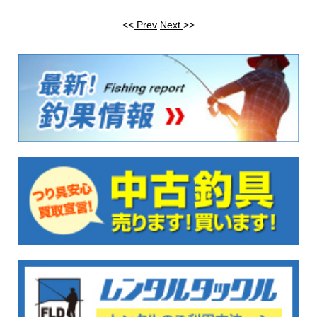
<<
Prev
Next
>>