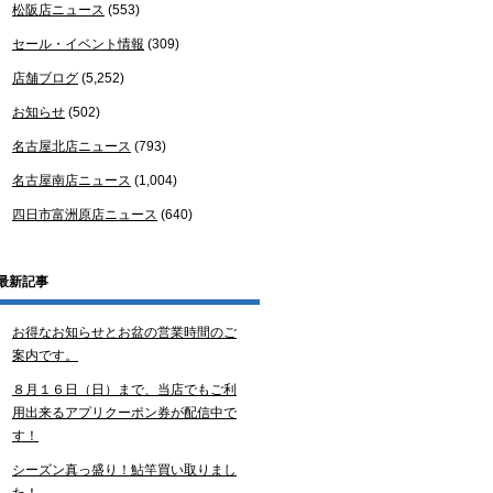
松阪店ニュース
(553)
セール・イベント情報
(309)
店舗ブログ
(5,252)
お知らせ
(502)
名古屋北店ニュース
(793)
名古屋南店ニュース
(1,004)
四日市富洲原店ニュース
(640)
最新記事
お得なお知らせとお盆の営業時間のご
案内です。
８月１６日（日）まで、当店でもご利
用出来るアプリクーポン券が配信中で
す！
シーズン真っ盛り！鮎竿買い取りまし