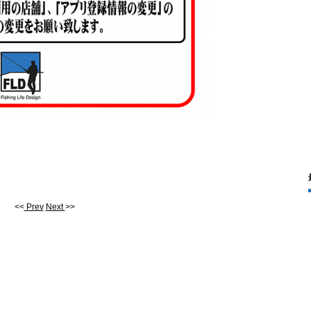
<<
Prev
Next
>>