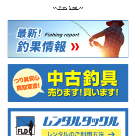
<<
Prev
Next
>>