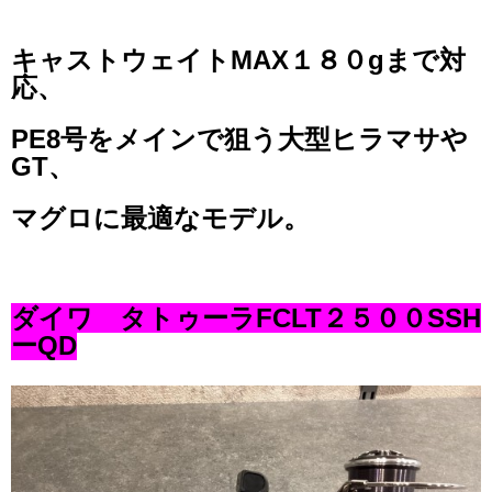
キャストウェイトMAX１８０gまで対
応、
PE8号をメインで狙う大型ヒラマサや
GT、
マグロに最適なモデル。
ダイワ タトゥーラFCLT２５００SSH
ーQD