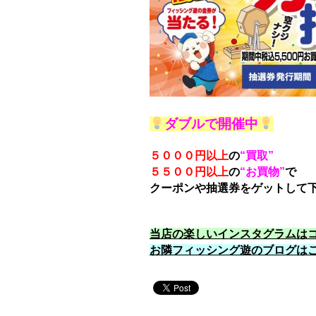
ダブルで開催中
５０００円以上
の
“買取”
５５００円以上
の
“お買物”
で
クーポンや抽選券をゲットして
当店の楽しいインスタグラムはコ
お隣フィッシング遊のブログは