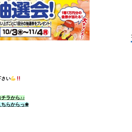
下さい
チラから♪♪
こちらからっ❀