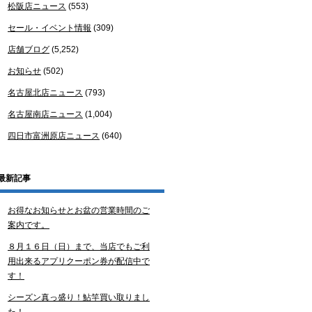
松阪店ニュース
(553)
セール・イベント情報
(309)
店舗ブログ
(5,252)
お知らせ
(502)
名古屋北店ニュース
(793)
名古屋南店ニュース
(1,004)
四日市富洲原店ニュース
(640)
最新記事
お得なお知らせとお盆の営業時間のご
案内です。
８月１６日（日）まで、当店でもご利
用出来るアプリクーポン券が配信中で
す！
シーズン真っ盛り！鮎竿買い取りまし