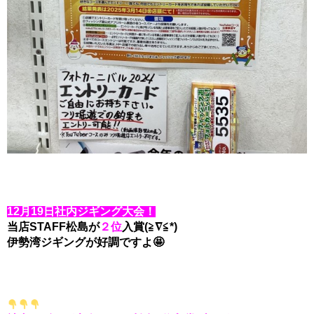
12月19日社内ジギング大会！
当店STAFF松島が
２位
入賞(≧∇≦*)
伊勢湾ジギングが好調ですよ🤩