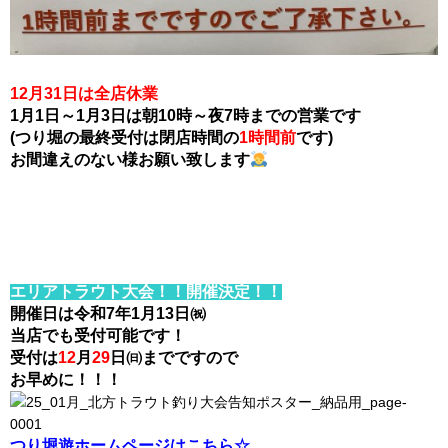
12月31日は全店休業
1月1日～1月3日は朝10時～夜7時までの営業です
(つり堀の最終受付は閉店時間の
1時間前
です)
お間違えのない様お願い致します
エリアトラウト大会！！開催決定！！
開催日は令和7年1月13日㈷
当店でも受付可能です！
受付は
12
月
29
日㈰までですので
お早めに！！！
つり堀遊ホームページはこちら☆