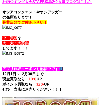
社内ジギング大会STAFF松島2位入賞ブログはこちら
オシアコンクエストや
オシアジガー
の在庫あります！
是非店頭でご確認下さい！
中古買取
を
大・大・大募集
してます！！！
アプリ買取クーポンも配信中です
12月1日～12月30日まで
現金買取なら
10％
UP
ポイント買取なら
32％
UP
ぜひ 当店にお売りください！！！