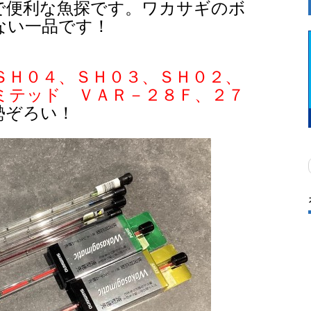
で便利な魚探です。ワカサギのボ
ない一品です！
ＳＨ０４、ＳＨ０３、ＳＨ０２、
ミテッド ＶＡＲ－２８Ｆ、２７
勢ぞろい！