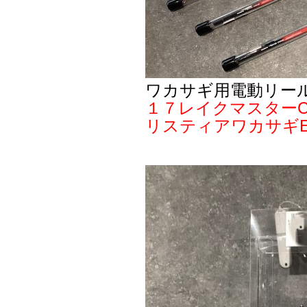
ワカサギ用電動リー
１７レイクマスターC
リスティアワカサギ