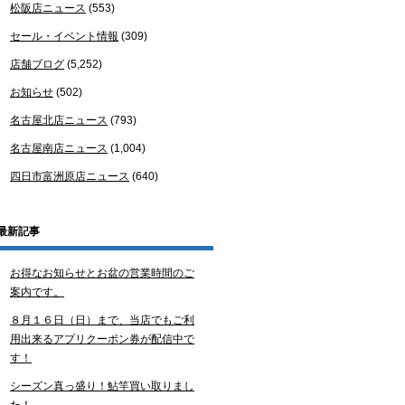
松阪店ニュース
(553)
セール・イベント情報
(309)
店舗ブログ
(5,252)
お知らせ
(502)
名古屋北店ニュース
(793)
名古屋南店ニュース
(1,004)
四日市富洲原店ニュース
(640)
最新記事
お得なお知らせとお盆の営業時間のご
案内です。
８月１６日（日）まで、当店でもご利
用出来るアプリクーポン券が配信中で
す！
シーズン真っ盛り！鮎竿買い取りまし