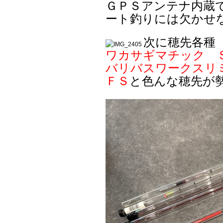
ＧＰＳアンテナ内蔵
ート釣りには欠かせ
次に穂先各種
ワカサギマチック 
バリバスワークスリ
ＦＳ
と色んな穂先が