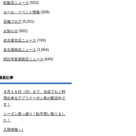
松阪店ニュース
(552)
セール・イベント情報
(309)
店舗ブログ
(5,251)
お知らせ
(502)
名古屋北店ニュース
(793)
名古屋南店ニュース
(1,004)
四日市富洲原店ニュース
(640)
最新記事
８月１６日（日）まで、当店でもご利
用出来るアプリクーポン券が配信中で
す！
シーズン真っ盛り！鮎竿買い取りまし
た！
入荷情報～♪