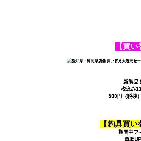
【買い
新製品
税込み1
500円（税
【釣具買い
期間中フ
買取U