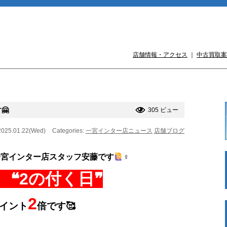
店舗情報・アクセス
｜
中古買取案
🤗
305 ビュー
2025.01.22(Wed)
Categories:
一宮インター店ニュース
店舗ブログ
一宮インター店スタッフ安藤です
‍♀️
 ❝2の付く日❞
2
イント
倍です🥰