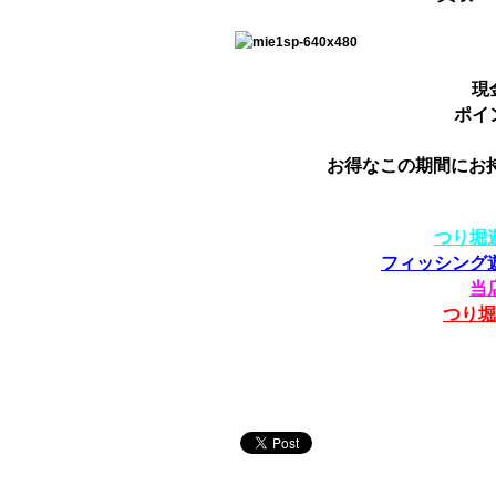
現
ポイ
お得なこの期間にお
つり堀
フィッシング
当
つり堀