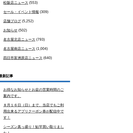
松阪店ニュース
(553)
セール・イベント情報
(309)
店舗ブログ
(5,252)
お知らせ
(502)
名古屋北店ニュース
(793)
名古屋南店ニュース
(1,004)
四日市富洲原店ニュース
(640)
最新記事
お得なお知らせとお盆の営業時間のご
案内です。
８月１６日（日）まで、当店でもご利
用出来るアプリクーポン券が配信中で
す！
シーズン真っ盛り！鮎竿買い取りまし