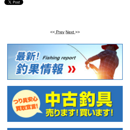
<<
Prev
Next
>>