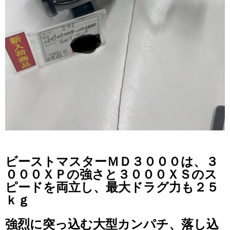
ビーストマスターＭＤ３０００は、３
０００ＸＰの強さと３０００ＸＳのス
ピードを両立し、
最大ドラグ力も２５
ｋｇ
強烈に突っ込む大型カンパチ、落し込