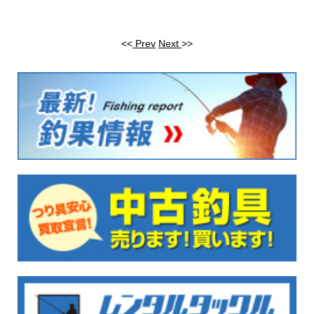
<<
Prev
Next
>>