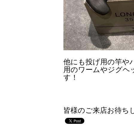
他にも投げ用の竿や
用のワームやジグヘ
す！
皆様のご来店お待ち