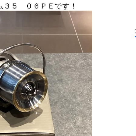
ム３５ ０６ＰＥです！