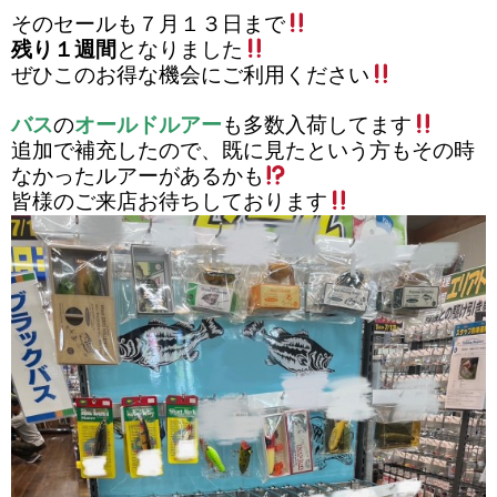
そのセールも７月１３日まで
残り１週間
となりました
ぜひこのお得な機会にご利用ください
バス
の
オールドルアー
も多数入荷してます
追加で補充したので、既に見たという方もその時
なかったルアーがあるかも
皆様のご来店お待ちしております