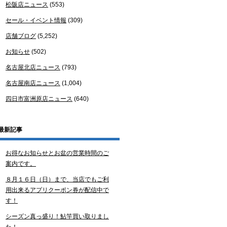
松阪店ニュース
(553)
セール・イベント情報
(309)
店舗ブログ
(5,252)
お知らせ
(502)
名古屋北店ニュース
(793)
名古屋南店ニュース
(1,004)
四日市富洲原店ニュース
(640)
最新記事
お得なお知らせとお盆の営業時間のご
案内です。
８月１６日（日）まで、当店でもご利
用出来るアプリクーポン券が配信中で
す！
シーズン真っ盛り！鮎竿買い取りまし