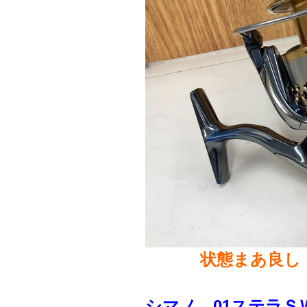
状態まあ良し
シマノ 01ステラＳＷ