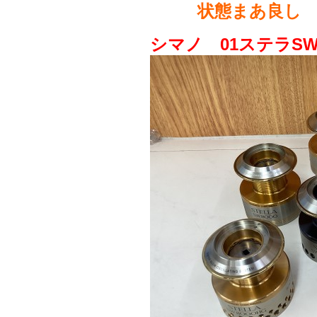
状態まあ良し
シマノ 01ステラS