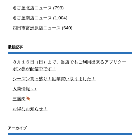
名古屋北店ニュース
(793)
名古屋南店ニュース
(1,004)
四日市富洲原店ニュース
(640)
最新記事
８月１６日（日）まで、当店でもご利用出来るアプリクー
ポン券が配信中です！
シーズン真っ盛り！鮎竿買い取りました！
入荷情報～♪
三層肉
お得なお知らせ！
アーカイブ