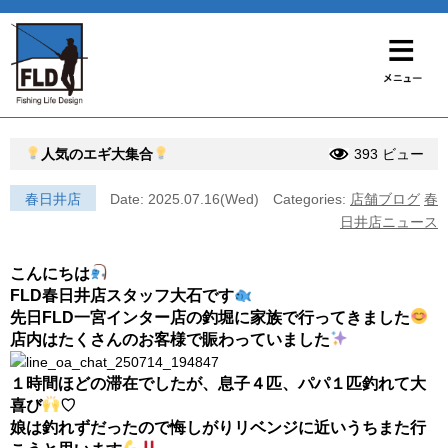
人気のエギ大集合
393 ビュー
春日井店
Date: 2025.07.16(Wed)
Categories:
店舗ブログ
春
日井店ニュース
こんにちは
FLD春日井店スタッフ大石です
先日FLD一宮インター店の釣堀に家族で行ってきました
店内はたくさんのお客様で賑わっていました
１時間ほどの滞在でしたが、息子４匹、パパ１匹釣れて大
喜び
♡
娘は釣れずだったので悔しがりリベンジに近いうちまた行