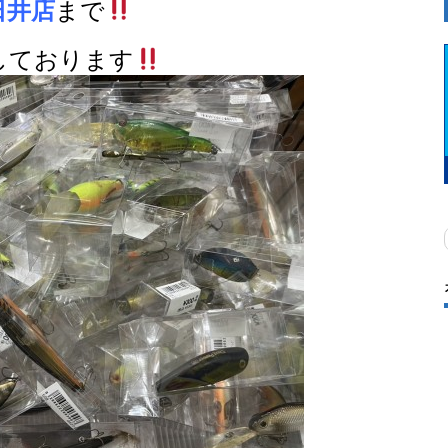
日井店
まで
しております