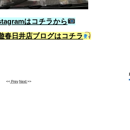
stagramはコチラから
遊春日井店ブログはコチラ
<<
Prev
Next
>>