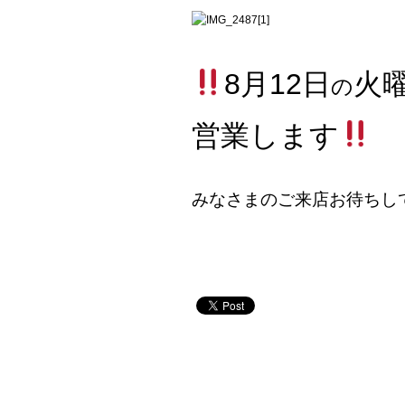
8月12日
火
の
営業します
みなさまのご来店お待ちし