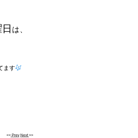
曜日
は、
てます
<<
Prev
Next
>>