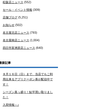
松阪店ニュース
(552)
セール・イベント情報
(309)
店舗ブログ
(5,251)
お知らせ
(502)
名古屋北店ニュース
(793)
名古屋南店ニュース
(1,004)
四日市富洲原店ニュース
(640)
最新記事
８月１６日（日）まで、当店でもご利
用出来るアプリクーポン券が配信中で
す！
シーズン真っ盛り！鮎竿買い取りまし
た！
入荷情報～♪