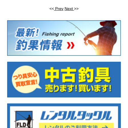
<<
Prev
Next
>>