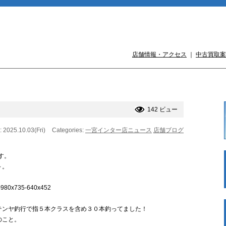
店舗情報・アクセス
｜
中古買取案
142 ビュー
: 2025.10.03(Fri)
Categories:
一宮インター店ニュース
店舗ブログ
す。
～。
テンヤ釣行で指５本クラスを含め３０本釣ってました！
のこと。