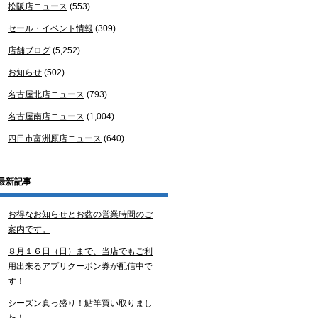
松阪店ニュース
(553)
セール・イベント情報
(309)
店舗ブログ
(5,252)
お知らせ
(502)
名古屋北店ニュース
(793)
名古屋南店ニュース
(1,004)
四日市富洲原店ニュース
(640)
最新記事
お得なお知らせとお盆の営業時間のご
案内です。
８月１６日（日）まで、当店でもご利
用出来るアプリクーポン券が配信中で
す！
シーズン真っ盛り！鮎竿買い取りまし