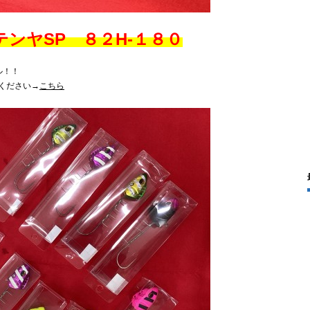
ンヤSP ８２H-１８０
ル！！
ください→
こちら