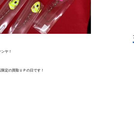
テンヤ！
店限定の買取ＵＰの日です！