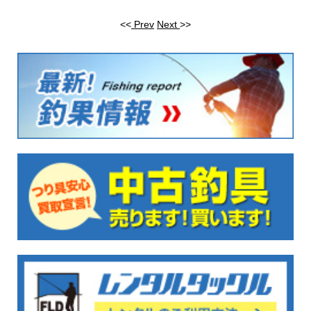
<<
Prev
Next
>>