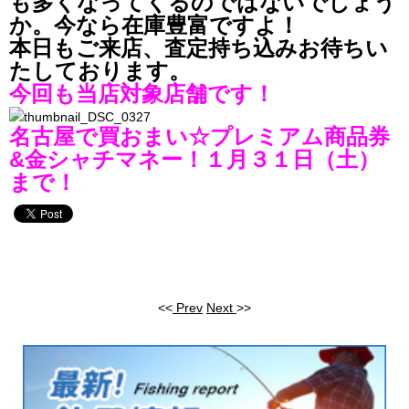
も多くなってくるのではないでしょう
か。今なら在庫豊富ですよ！
本日もご来店、査定持ち込みお待ちい
たしております。
今回も当店対象店舗です！
名古屋で買おまい☆プレミアム商品券
&金シャチマネー！１月３１日（土）
まで！
<<
Prev
Next
>>