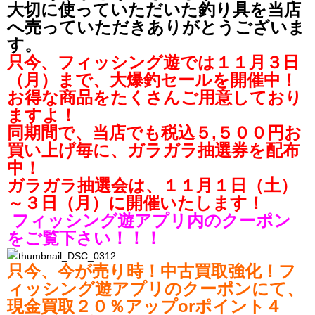
大切に使っていただいた釣り具を当店
へ売っていただきありがとうございま
す。
只今、フィッシング遊では１１月３日
（月）まで、大爆釣セールを開催中！
お得な商品をたくさんご用意しており
ますよ！
同期間で、当店でも税込５,５００円お
買い上げ毎に、ガラガラ抽選券を配布
中！
ガラガラ抽選会は、１１月１日（土）
～３日（月）に開催いたします！
フィッシング遊アプリ内のクーポン
をご覧下さい！！！
只今、今が売り時！中古買取強化！フ
ィッシング遊アプリのクーポンにて、
現金買取２０％アップorポイント４