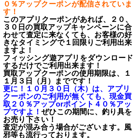
０％アップクーポンが配信されていま
す！
このアプリクーポンがあれば、２０、
３０日の買取アップキャンペーンに合
わせて査定に来なくても、お客様の好
きなタイミングで１回限りご利用出来
ますよ！
フィッシング遊アプリをダウンロード
するだけでご利用出来ます！
買取アップクーポンの使用期限は、１
１月３日（月）までです！
更に！１０月３０日（木）は、アプリ
クーポンのご利用が無くても、現金買
取２０％アップorポイント４０％アッ
プですよ！
ぜひこの期間に、釣り具を
お売り下さい！
査定が混み合う場合がございます。風
邪等も流行っております。