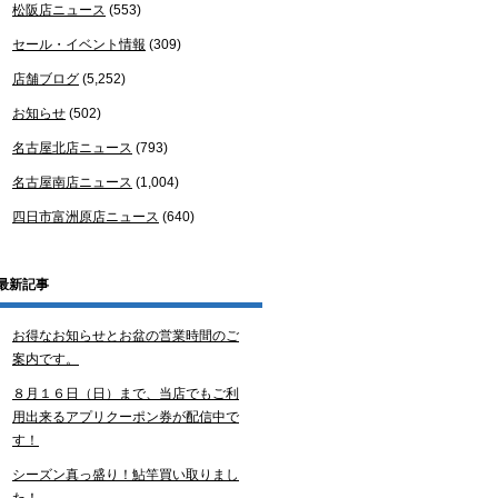
松阪店ニュース
(553)
セール・イベント情報
(309)
店舗ブログ
(5,252)
お知らせ
(502)
名古屋北店ニュース
(793)
名古屋南店ニュース
(1,004)
四日市富洲原店ニュース
(640)
最新記事
お得なお知らせとお盆の営業時間のご
案内です。
８月１６日（日）まで、当店でもご利
用出来るアプリクーポン券が配信中で
す！
シーズン真っ盛り！鮎竿買い取りまし