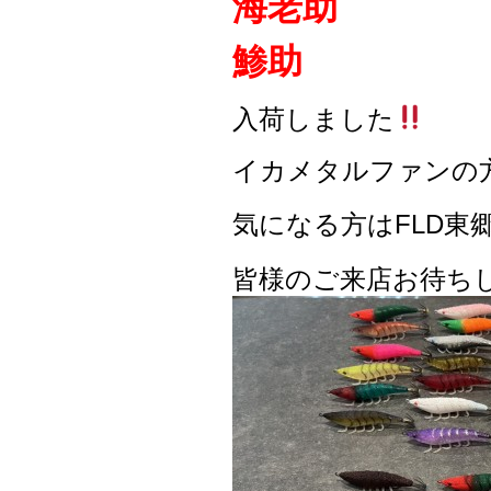
海老助
鯵助
入荷しました
イカメタルファンの
気になる方はFLD東
皆様のご来店お待ち