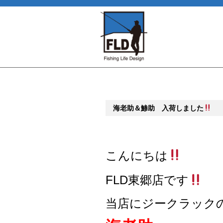
海老助＆鯵助 入荷しました
こんにちは
FLD東郷店です
当店にジークラック