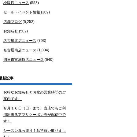
松阪店ニュース
(553)
セール・イベント情報
(309)
店舗ブログ
(5,252)
お知らせ
(502)
名古屋北店ニュース
(793)
名古屋南店ニュース
(1,004)
四日市富洲原店ニュース
(640)
最新記事
お得なお知らせとお盆の営業時間のご
案内です。
８月１６日（日）まで、当店でもご利
用出来るアプリクーポン券が配信中で
す！
シーズン真っ盛り！鮎竿買い取りまし