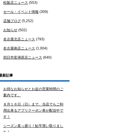
松阪店ニュース
(553)
セール・イベント情報
(309)
店舗ブログ
(5,252)
お知らせ
(502)
名古屋北店ニュース
(793)
名古屋南店ニュース
(1,004)
四日市富洲原店ニュース
(640)
最新記事
お得なお知らせとお盆の営業時間のご
案内です。
８月１６日（日）まで、当店でもご利
用出来るアプリクーポン券が配信中で
す！
シーズン真っ盛り！鮎竿買い取りまし