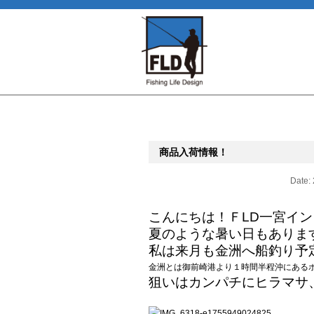
商品入荷情報！
Date:
こんにちは！ＦLD一宮イ
夏のような暑い日もありま
私は来月も金洲へ船釣り予
金洲とは御前崎港より１時間半程沖にある
狙いはカンパチにヒラマサ