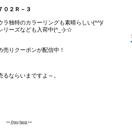
７０２Ｒ－３
ラ独特のカラーリングも素晴らしい(^^)/
ーズなども入荷中(^_-)-☆
め売りクーポンが配信中！
売るならいまですよ～。
<<
Prev
Next
>>