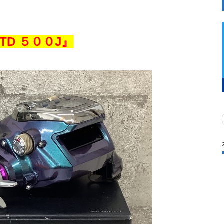
TD ５００J』