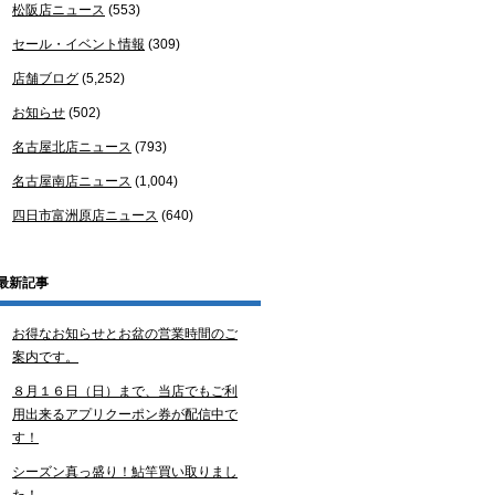
松阪店ニュース
(553)
セール・イベント情報
(309)
店舗ブログ
(5,252)
お知らせ
(502)
名古屋北店ニュース
(793)
名古屋南店ニュース
(1,004)
四日市富洲原店ニュース
(640)
最新記事
お得なお知らせとお盆の営業時間のご
案内です。
８月１６日（日）まで、当店でもご利
用出来るアプリクーポン券が配信中で
す！
シーズン真っ盛り！鮎竿買い取りまし