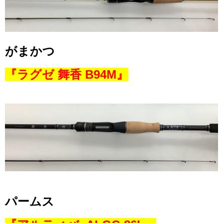
がまかつ
『ラグゼ 舞香 B94M』
パームス