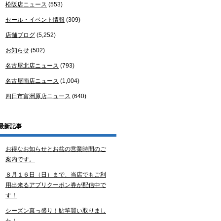
松阪店ニュース
(553)
セール・イベント情報
(309)
店舗ブログ
(5,252)
お知らせ
(502)
名古屋北店ニュース
(793)
名古屋南店ニュース
(1,004)
四日市富洲原店ニュース
(640)
最新記事
お得なお知らせとお盆の営業時間のご
案内です。
８月１６日（日）まで、当店でもご利
用出来るアプリクーポン券が配信中で
す！
シーズン真っ盛り！鮎竿買い取りまし