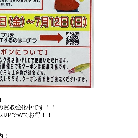
！
の買取強化中です！！
取UPでWでお得！！
内！