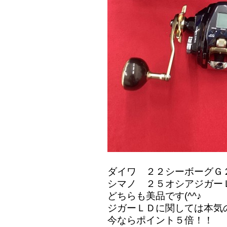
ダイワ ２２シーボーグＧ
シマノ ２５オシアジガー
どちらも美品です(^^♪
ジガーＬＤに関しては本気
今ならポイント５倍！！