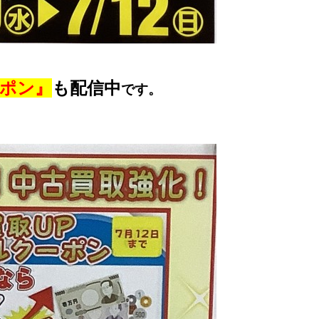
ーポン』
も配信中
です。