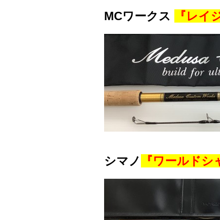
MCワークス
『レイジ
シマノ
『ワールドシャ