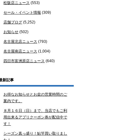
松阪店ニュース
(553)
セール・イベント情報
(309)
店舗ブログ
(5,252)
お知らせ
(502)
名古屋北店ニュース
(793)
名古屋南店ニュース
(1,004)
四日市富洲原店ニュース
(640)
最新記事
お得なお知らせとお盆の営業時間のご
案内です。
８月１６日（日）まで、当店でもご利
用出来るアプリクーポン券が配信中で
す！
シーズン真っ盛り！鮎竿買い取りまし