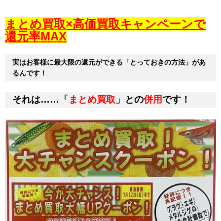
まとめ買取×高価買取キャンペーンで
還元率MAX
実はお客様に
最大限の還元ができる「とっておきの方法」があ
るんです！
それは……
「
まとめ買取
」との
併用
です！