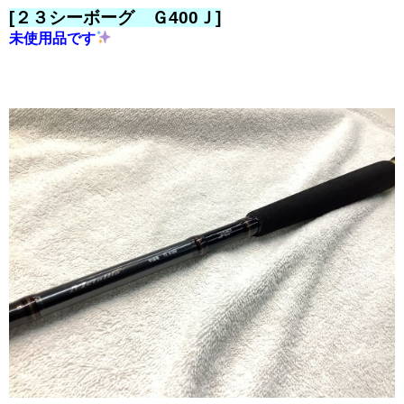
[２３シーボーグ Ｇ400Ｊ]
未使用品です