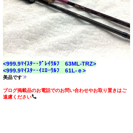
<999.9ﾏｲｽﾀｰ･ｸﾞﾚｲｳﾙﾌ 63ML-TRZ>
<999.9ﾏｲｽﾀｰ･ｲｴﾛｰｳﾙﾌ 61L-ｅ>
美品です
ブログ掲載品のお電話でのお問い合わせやお取り置きはご
遠慮ください