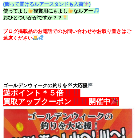
(飾って置けるルアースタンドも入荷
)
使ってよし
観賞用にもよし
なルアー
おひとついかがですか？？
ブログ掲載品のお電話でのお問い合わせやお取り置きはご
遠慮ください
ゴールデンウィークの釣りを
大応援
遊ポイント＊
５倍
買取アップクーポン
開催中