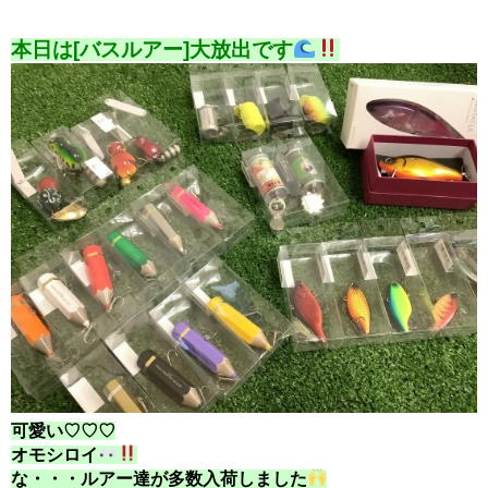
本日は[バスルアー]大放出です
可愛い♡♡♡
オモシロイ
な・・・ルアー達が多数入荷しました