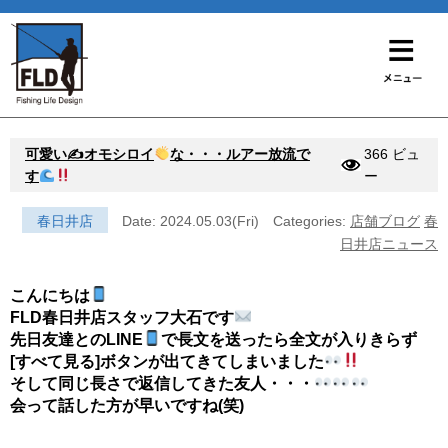
可愛い✍オモシロイ
な・・・ルアー放流で
366 ビュ
す
ー
春日井店
Date: 2024.05.03(Fri)
Categories:
店舗ブログ
春
日井店ニュース
こんにちは
FLD春日井店スタッフ大石です
先日友達とのLINE
で長文を送ったら全文が入りきらず
[すべて見る]ボタンが出てきてしまいました
そして同じ長さで返信してきた友人・・・
会って話した方が早いですね(笑)