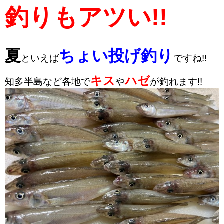
釣りもアツい!!
夏
ちょい投げ釣り
といえば
ですね!!
キス
ハゼ
知多半島など各地で
や
が釣れます!!