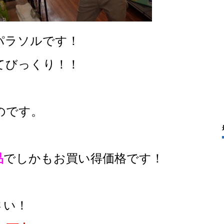
パラソルです！
てびっくり！！
のです。
品
でしかもお買い得価格です！
さい！