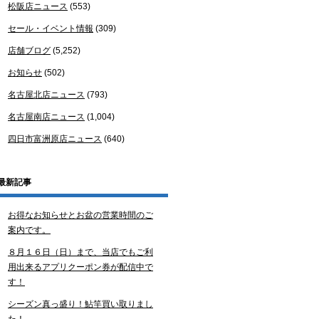
松阪店ニュース
(553)
セール・イベント情報
(309)
店舗ブログ
(5,252)
お知らせ
(502)
名古屋北店ニュース
(793)
名古屋南店ニュース
(1,004)
四日市富洲原店ニュース
(640)
最新記事
お得なお知らせとお盆の営業時間のご
案内です。
８月１６日（日）まで、当店でもご利
用出来るアプリクーポン券が配信中で
す！
シーズン真っ盛り！鮎竿買い取りまし