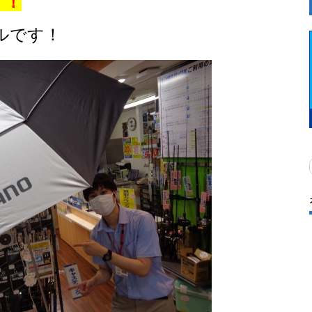
！！
ルです！