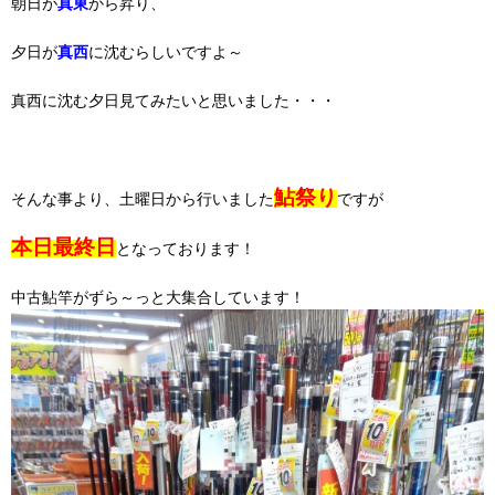
朝日が
真東
から昇り、
夕日が
真西
に沈むらしいですよ～
真西に沈む夕日見てみたいと思いました・・・
鮎祭り
そんな事より、土曜日から行いました
ですが
本日最終日
となっております！
中古鮎竿がずら～っと大集合しています！