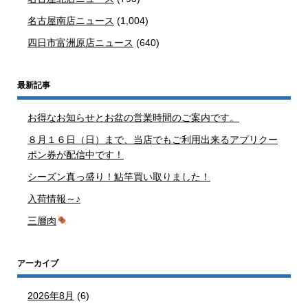
名古屋南店ニュース
(1,004)
四日市富洲原店ニュース
(640)
最新記事
お得なお知らせとお盆の営業時間のご案内です。
８月１６日（日）まで、当店でもご利用出来るアプリクー
ポン券が配信中です！
シーズン真っ盛り！鮎竿買い取りました！
入荷情報～♪
三層肉
アーカイブ
2026年8月
(6)